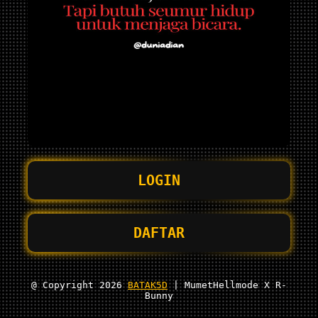
LOGIN
DAFTAR
@ Copyright 2026
BATAK5D
| MumetHellmode X R-
Bunny